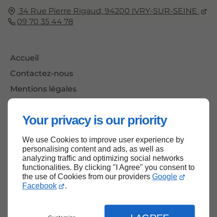
34 Rue Pierre Rigaud,
94200
IVRY-SUR-SEINE
09 70 35 44 78
Accueil
Contactez-nous
Mentions légales
Plan du site
Your privacy is our priority
We use Cookies to improve user experience by
Haut de page
personalising content and ads, as well as
analyzing traffic and optimizing social networks
functionalities. By clicking "I Agree" you consent to
the use of Cookies from our providers
Google
Facebook
.