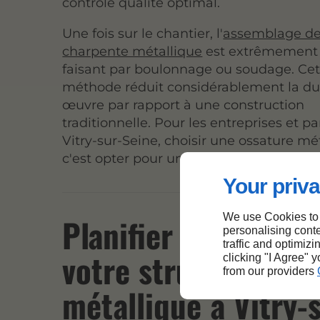
contrôle qualité optimal.
Une fois sur le chantier, l'
assemblage de
charpente métallique
est extrêmement 
faisant par boulonnage ou soudage. Cet
méthode réduit considérablement la du
œuvre par rapport à une construction
traditionnelle. Pour les entreprises et pa
Vitry-sur-Seine, choisir une ossature mé
c'est opter pour un gain de temps.
Your priva
We use Cookies to
Planifier le montag
personalising conte
traffic and optimizi
votre structure
clicking "I Agree" 
from our providers
métallique à Vitry-