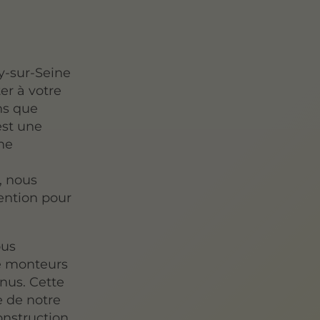
ry-sur-Seine
er à votre
ns que
est une
une
, nous
vention pour
ous
e monteurs
enus. Cette
e de notre
onstruction