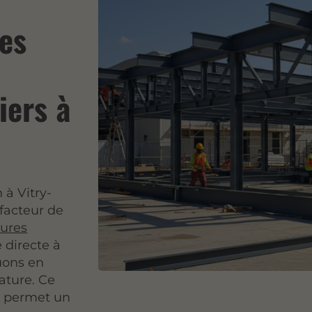
res
iers à
 à Vitry-
 facteur de
tures
 directe à
uons en
ature. Ce
he permet un