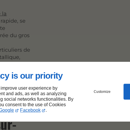
 la
rapide, se
te
rée du gros
rticuliers de
tallique,
cy is our priority
 improve user experience by
e de
Customize
nt and ads, as well as analyzing
ng social networks functionalities. By
you consent to the use of Cookies
Google
Facebook
.
sur-