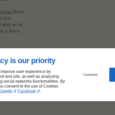
rerie
dans
et son
atériel le
ie à Paris
cy is our priority
tion
 improve user experience by
Customize
nt and ads, as well as analyzing
ng social networks functionalities. By
al à
you consent to the use of Cookies
Google
Facebook
.