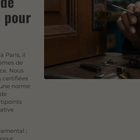
 de
é pour
 Paris, il
stèmes de
nce. Nous
s
certifiées
, une norme
 de
ltipoints
ative
damental ;
 pour