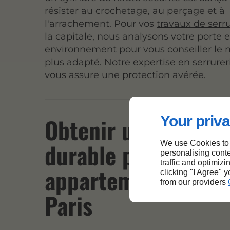
résister au crochetage, au perçage et à
l'arrachement. Pour vos
travaux de serru
la capitale, nous analysons votre porte 
environnement pour vous conseiller le m
plus adapté. Notre expertise en serrurer
vous assure une protection avérée.
Your priva
Obtenir une protec
durable pour votre
We use Cookies to
personalising conte
traffic and optimizi
appartement ou loc
clicking "I Agree" 
from our providers
Paris