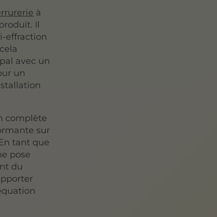
rrurerie
à
roduit. Il
i-effraction
 cela
cipal avec un
our un
tallation
on complète
formante sur
 En tant que
une pose
ent du
apporter
équation