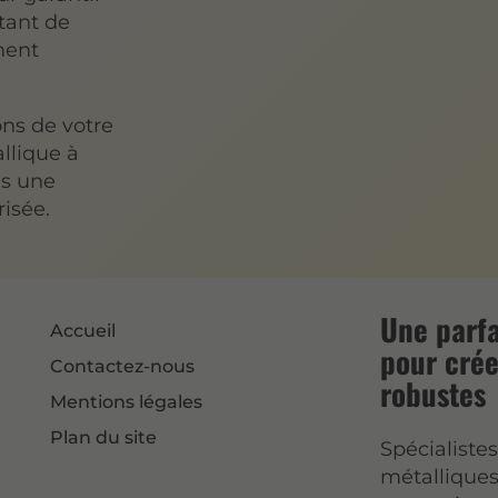
ttant de
ment
ons de votre
llique à
ns une
risée.
Une parfa
Accueil
pour crée
Contactez-nous
robustes
Mentions légales
Plan du site
Spécialiste
métalliques