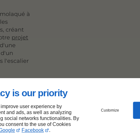
ermolaqué à
les
s, créant
votre
projet
e d'une
 d'un
 l'escalier
cy is our priority
 votre
 improve user experience by
que
Customize
nt and ads, as well as analyzing
ng social networks functionalities. By
you consent to the use of Cookies
nton-
Google
Facebook
.