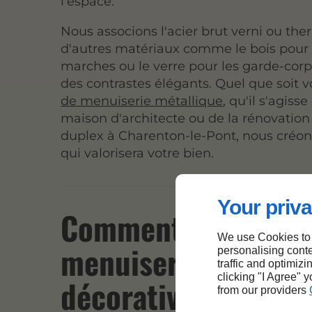
l'espace.
Nous associons l'acier brut verni ou th
d'autres matériaux comme le bois pour 
marches ou le verre pour les garde-corp
des contrastes élégants. Quel que soit 
de menuiserie métallique
, qu'il s'agiss
maison d'architecte ou de la rénovation
duplex à Charenton-le-Pont, nous créons
qui valorisera votre bien.
Your priva
Comment sécuriser
We use Cookies to
menuiserie métalli
personalising conte
traffic and optimizi
clicking "I Agree" 
décorative à Chare
from our providers