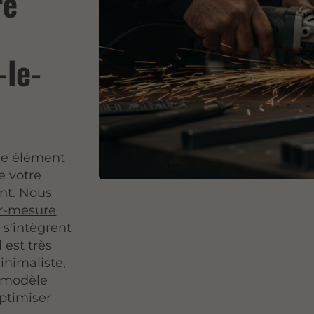
re
-le-
ple élément
e votre
ont. Nous
ur-mesure
 s'intègrent
 est très
inimaliste,
e modèle
ptimiser