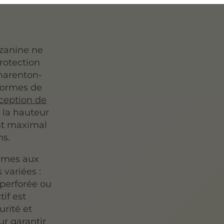
zzanine ne
protection
harenton-
normes de
ception de
t la hauteur
nt maximal
ns.
ormes aux
variées :
 perforée ou
if est
urité et
ur garantir