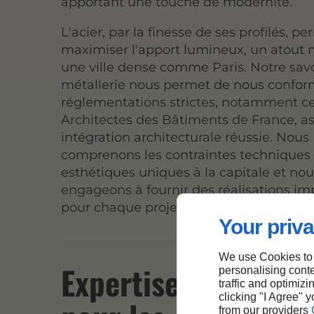
apportant une touche de modernité.
L'acier, par la finesse de ses profilés, p
maximiser l'apport lumineux, un atout
une ville dense comme Paris. Notre savo
métallerie nous permet de nous confor
réglementations strictes, notamment ce
Architectes des Bâtiments de France, a
intégration architecturale réussie. Nous
comprenons les contraintes techniques 
esthétiques uniques à la capitale et no
engageons à fournir des réalisations i
pour chaque projet.
Your priva
We use Cookies to
Expertise en métall
personalising conte
traffic and optimizi
clicking "I Agree" 
from our providers