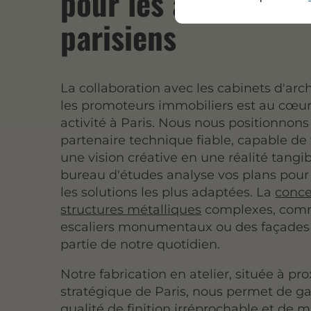
pour les architecte
parisiens
La collaboration avec les cabinets d'arch
les promoteurs immobiliers est au cœur
activité à Paris. Nous nous positionno
partenaire technique fiable, capable de 
une vision créative en une réalité tangib
bureau d'études analyse vos plans pour
les solutions les plus adaptées. La
conce
structures métalliques
complexes, com
escaliers monumentaux ou des façades vi
partie de notre quotidien.
Notre fabrication en atelier, située à pr
stratégique de Paris, nous permet de ga
qualité de finition irréprochable et de ma