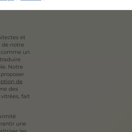
s
itectes et
 de notre
ns comme un
traduire
le. Notre
 proposer
ption de
me des
trées, fait
oximité
rantir une
îtriser les