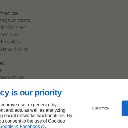
ermet de
 majeur dans
ir-faire en
mer aux
lles des
ssurant une
et
us
mpeccables
cy is our priority
 improve user experience by
erie
Customize
nt and ads, as well as analyzing
ng social networks functionalities. By
you consent to the use of Cookies
Google
Facebook
.