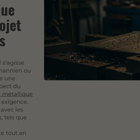
que
ojet
s
l s'agisse
smannien ou
ge une
spect du
 métallique
 exigence.
 avec les
, tels que
i
te tout en