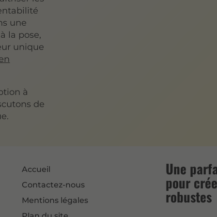
entabilité
ns une
à la pose,
teur unique
 en
ption à
iscutons de
ue.
Une parfa
Accueil
pour crée
Contactez-nous
robustes
Mentions légales
Plan du site